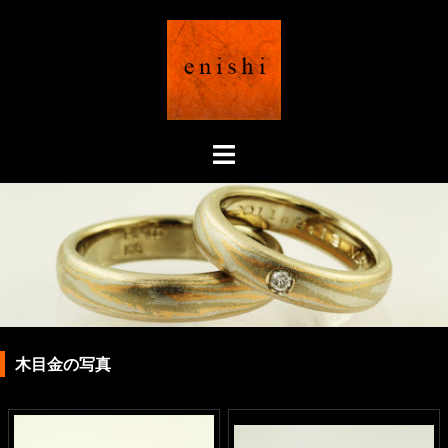
コ
ン
テ
ン
ツ
へ
ト
ス
グ
キ
ル
ッ
メ
プ
ニ
ュ
ー
木目金の写真