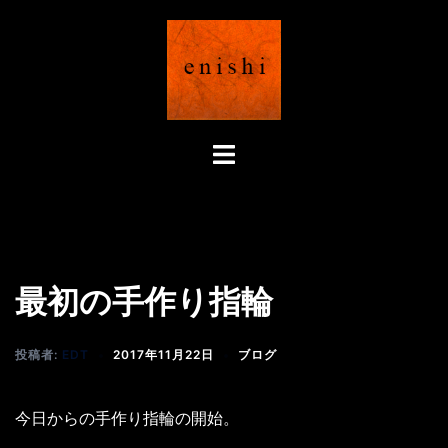
コ
ン
テ
ン
ツ
へ
ト
ス
グ
キ
ル
ッ
メ
プ
ニ
ュ
最初の手作り指輪
ー
投稿者:
EDT
2017年11月22日
ブログ
今日からの手作り指輪の開始。