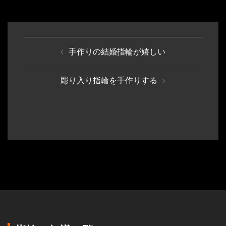
投
手作りの結婚指輪が嬉しい
稿
ナ
彫り入り指輪を手作りする
ビ
ゲ
ー
シ
ョ
ン