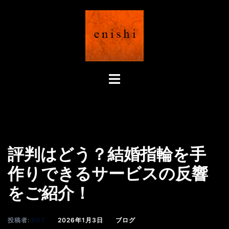
コ
ン
テ
ン
ツ
へ
ト
ス
グ
キ
ル
ッ
メ
プ
ニ
ュ
評判はどう？結婚指輪を手
ー
作りできるサービスの反響
をご紹介！
投稿者:
EDT
2026年1月3日
ブログ