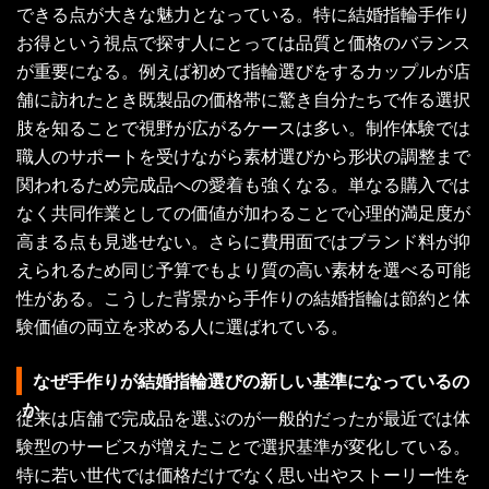
できる点が大きな魅力となっている。特に結婚指輪手作り
お得という視点で探す人にとっては品質と価格のバランス
が重要になる。例えば初めて指輪選びをするカップルが店
舗に訪れたとき既製品の価格帯に驚き自分たちで作る選択
肢を知ることで視野が広がるケースは多い。制作体験では
職人のサポートを受けながら素材選びから形状の調整まで
関われるため完成品への愛着も強くなる。単なる購入では
なく共同作業としての価値が加わることで心理的満足度が
高まる点も見逃せない。さらに費用面ではブランド料が抑
えられるため同じ予算でもより質の高い素材を選べる可能
性がある。こうした背景から手作りの結婚指輪は節約と体
験価値の両立を求める人に選ばれている。
なぜ手作りが結婚指輪選びの新しい基準になっているの
か
従来は店舗で完成品を選ぶのが一般的だったが最近では体
験型のサービスが増えたことで選択基準が変化している。
特に若い世代では価格だけでなく思い出やストーリー性を