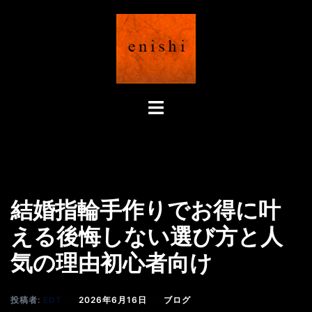
コ
ン
テ
ン
ツ
へ
ト
ス
グ
キ
ル
ッ
メ
プ
ニ
ュ
結婚指輪手作りでお得に叶
ー
える後悔しない選び方と人
気の理由初心者向け
投稿者:
EDT
2026年6月16日
ブログ