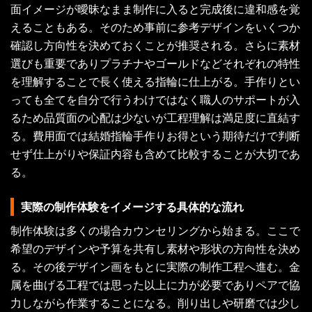
面イメージが曖昧なまま制作に入ると完成後に違和感を覚
えることもある。そのため事前に参考デザインをいくつか
確認し方向性を決めておくことが推奨される。さらに素材
選びも重要でありプラチナやゴールドなどそれぞれの特性
を理解することで長く使える指輪に仕上がる。手作りとい
っても全てを自分で行うわけではなく職人のサポートが入
るため品質面の心配は少ないが工程理解は満足度に直結す
る。費用面では結婚指輪手作りお得という期待だけで判断
せず仕上がりや保証内容も含めて比較することが大切であ
る。
実際の制作体験をイメージする具体的な流れ
制作体験は多くの場合カウンセリングから始まる。ここで
希望のデザインや予算を共有し素材や形状の方向性を決め
る。その後デザイン画をもとに実際の制作工程へ進む。金
属を曲げる工程では思った以上に力が必要でありペアで協
力しながら作業することになる。削り出しや研磨では少し