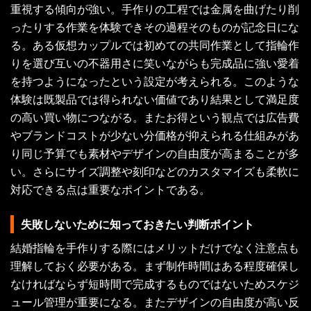
重視する傾向が強い。手作りの工程では金属を曲げたり削
ったりする作業を体験できその過程そのものが記念日にな
る。ある仮想カップルでは初めての共同作業として指輪作
りを選び互いの不器用さに笑いながらも完成品に強い愛着
を持つようになったという設定が考えられる。このような
体験は既製品では得られない価値であり結果として満足度
の高い買い物につながる。またお得という観点では広告費
やブランドコストが少ない分価格が抑えられる仕組みがあ
り同じ予算でも素材やデザインの自由度が高まることが多
い。さらにサイズ調整や刻印などのカスタマイズも柔軟に
対応できる点は重要なポイントである。
失敗しないために知っておきたい判断ポイント
結婚指輪を手作りする際にはメリットだけでなく注意点も
理解しておく必要がある。まず制作時間はある程度確保し
なければならず短時間で完成するものではないためスケジ
ュール管理が重要になる。またデザインの自由度が高い反