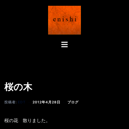
コ
ン
テ
ン
ツ
へ
ト
ス
グ
キ
ル
ッ
メ
プ
ニ
ュ
桜の木
ー
投稿者:
EDT
2012年4月28日
ブログ
桜の花 散りました。