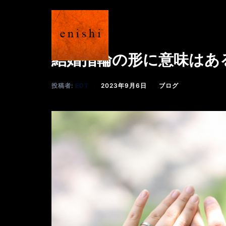
コ
ン
テ
ン
結婚指輪の形に意味はあ
ツ
へ
ス
投稿者:
EDT
2023年9月6日
ブログ
キ
ッ
プ