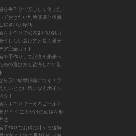
輪を手作りで安心して選ぶた
っておきたい判断基準と後悔
工房選びの秘訣
輪を手作りで彩る刻印の魅力
後悔しない選び方と長く愛せ
デア完全ガイド
輪を手作りして記念を未来へ
ための選び方と後悔しない制
ド
なら安い結婚指輪になる？予
えたいときに気になるポイン
紹介！
輪を手作りで叶えるゴールド
全ガイド 二人だけの価値を形
方法
輪手作りでお得に叶える後悔
選び方と人気の理由初心者向